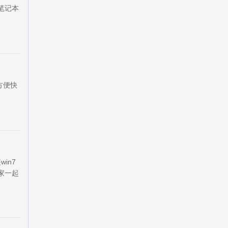
笔记本
方便快
in7
家一起