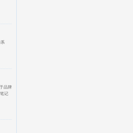
8系
属于品牌
笔记