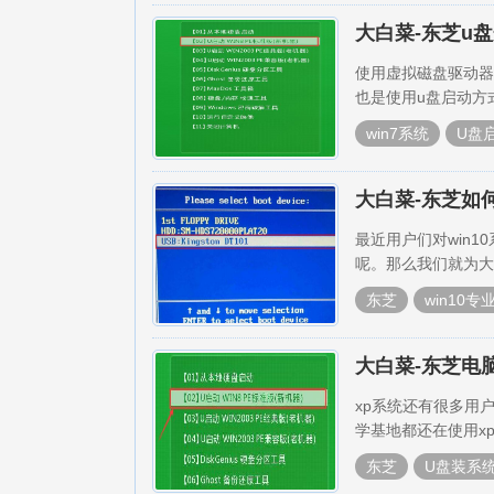
大白菜-东芝u盘
使用虚拟磁盘驱动器
也是使用u盘启动方
win7系统
U盘
大白菜-东芝如何
最近用户们对win
呢。那么我们就为大
东芝
win10专
大白菜-东芝电
xp系统还有很多用
学基地都还在使用x
东芝
U盘装系