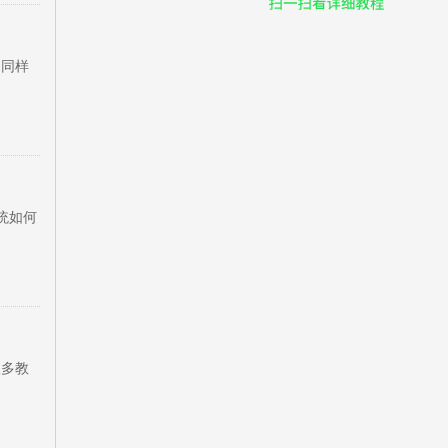
，同样
统如何
。
很多教
。