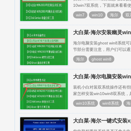
10win7双系统，下面就来看看使
win7
win10
海尔
双
大白菜-海尔安装幽灵wi
海尔电脑安装ghost win
节部分需要注意，用户们可以通
海尔
ghost win8
大白菜-海尔电脑安装win
装机小白对装双系统操作还有些
家怎样安装win10win8双系
win10系统
win8系统
海
大白菜-海尔一键式安装x