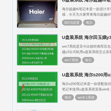
U盘装系统 海尔超越t6笔
海尔超越t6笔记本是一款设计
感，今天为大家带来海尔超越t6笔
BIOS设置
海尔
U盘装系统 海尔田玉娥y3
win7系统是至今比较经典而
越y3台式机用u盘装系统怎么安
win7系统
海尔
U盘装系统 海尔s200用u
海尔s200笔记本是一款搭配低功耗
笔记本使用u盘装系统安装win8
海尔
win8.1系统