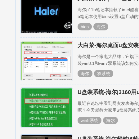
海尔p11b笔记本搭载了inte
b笔记本使用bios设置u盘启动
bios
海尔
大白菜-海尔桌面u盘安装系
海尔是一个家电大品牌，它旗下
装win8.1和win7双系统
海尔
双系统
U盘装系统-海尔j3160用
最近在论坛中看到网友发表海尔j316
呢？今天就教大家用u盘装系统安装g
win8系统
海尔