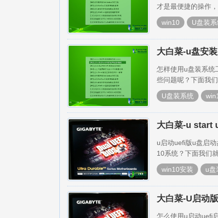
才是最便捷的操作，
win10
U盘装系
大白菜-u盘安装
怎样使用u盘装系统工
些问题呢？下面我们
U盘装系统
wi
大白菜-u star
u启动uefi版u盘
10系统？下面我们就
win10安装
u盘
大白菜-U启动版本
怎么使用u启动uefi